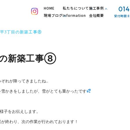
014
HOME
私たちについて
施工事例
現場ブログ
Information
会社概要
受付時間:8
平3丁目の新築工事⑧
目の新築工事⑧
ぞれが降ってきましたね..
を雪かきをしましたが、雪がとても重かったです
様子をお伝えします。
業
が終わり、次の作業が行われております！