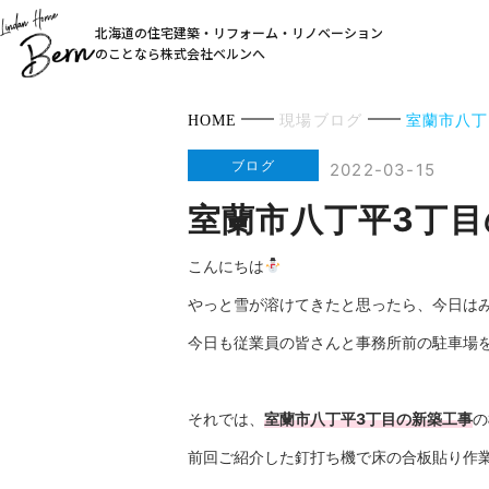
北海道の住宅建築・リフォーム・リノベーション
のことなら株式会社ベルンへ
HOME
現場ブログ
室蘭市八丁
ブログ
2022-03-15
室蘭市八丁平3丁
こんにちは
やっと雪が溶けてきたと思ったら、今日はみ
今日も従業員の皆さんと事務所前の駐車場
それでは、
室蘭市八丁平3丁目の新築工事
の
前回ご紹介した釘打ち機で床の合板貼り作