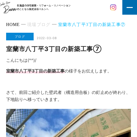
北海道の住宅建築・リフォーム・リノベーション
のことなら株式会社ベルンへ
HOME
現場ブログ
室蘭市八丁平3丁目の新築工事⑦
ブログ
2022-03-08
室蘭市八丁平3丁目の新築工事⑦
こんにちは(^^)/
室蘭市八丁平3丁目の新築工事
の様子をお伝えします。
さて、
前回ご紹介した壁武者（構造用合板）の釘止め
が終わり、
下地貼りへ移っていきます。