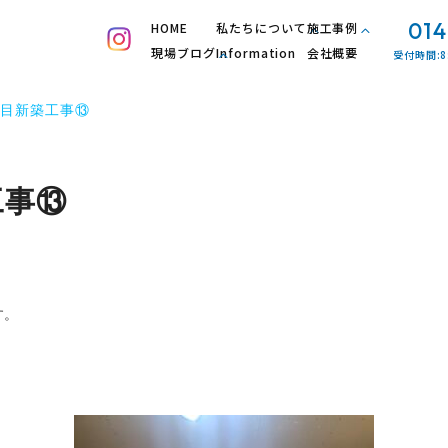
014
HOME
私たちについて
施工事例
現場ブログ
Information
会社概要
受付時間:8
目新築工事⑬
工事⑬
す。