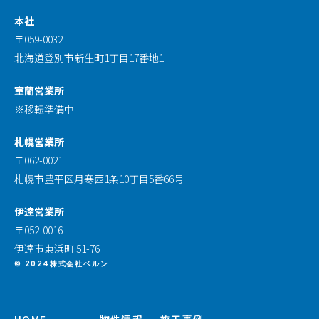
本社
〒059-0032
北海道登別市新生町1丁目17番地1
室蘭営業所
※移転準備中
札幌営業所
〒062-0021
札幌市豊平区月寒西1条10丁目5番66号
伊達営業所
〒052-0016
伊達市東浜町 51-76
© 2024株式会社ベルン
HOME
物件情報
- 施工事例