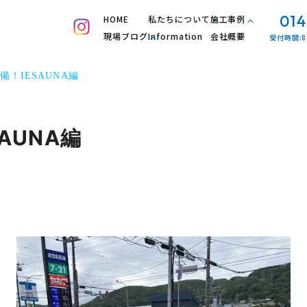
014
HOME
私たちについて
施工事例
現場ブログ
Information
会社概要
受付時間:8
備！IESAUNA編
SAUNA編