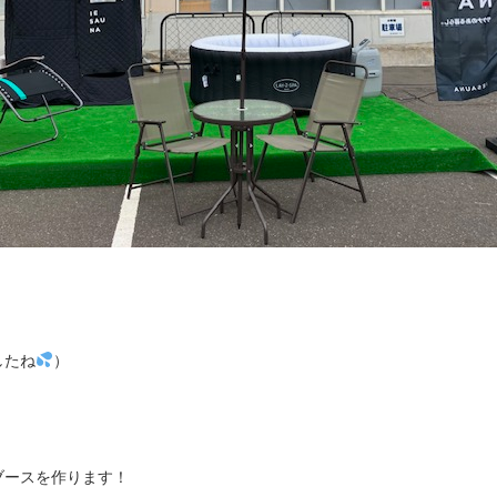
したね
）
ブースを作ります！